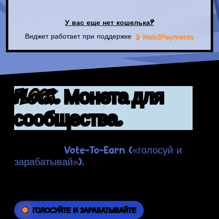
У вас еще нет кошелька?
Виджет работает при поддержке
FLOCK. Монета для
сообщества.
Flockerz — это революционная
Vote-To-Earn («голосуй и
платформа
зарабатывай»),
позволяющая
криптоэнтузиастам взять КОНТРОЛЬ Web3
в свои руки.
ГОЛОСУЙТЕ И ЗАРАБАТЫВАЙТЕ