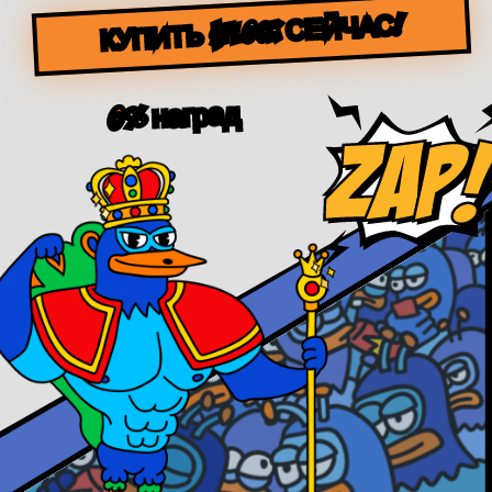
КУПИТЬ $FLOCK СЕЙЧАС!
0% наград