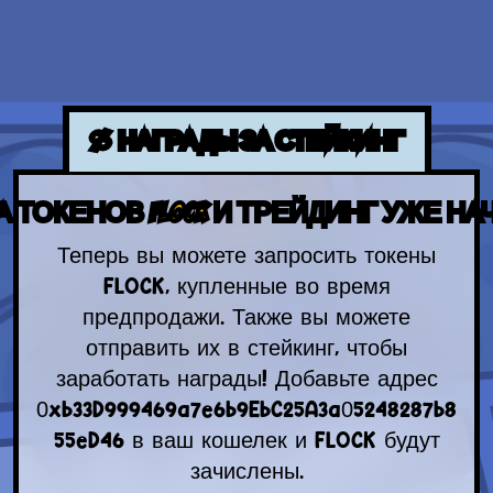
%
НАГРАДЫ ЗА СТЕЙКИНГ
 ТОКЕНОВ FLOCK И ТРЕЙДИНГ УЖЕ Н
Теперь вы можете запросить токены
FLOCK, купленные во время
предпродажи. Также вы можете
отправить их в стейкинг, чтобы
заработать награды! Добавьте адрес
0xb33D999469a7e6b9EbC25A3a05248287b8
55eD46 в ваш кошелек и FLOCK будут
зачислены.