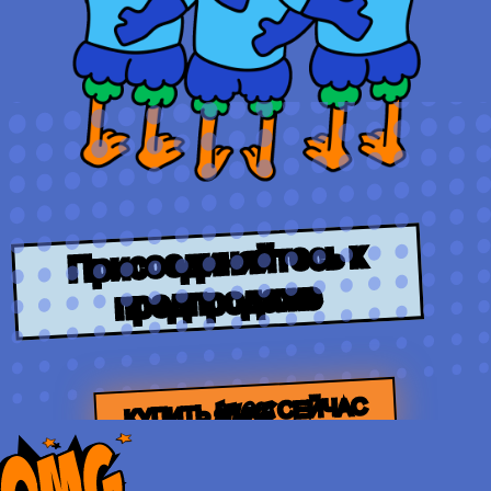
Присоединяйтесь к
предпродаже
КУПИТЬ $FLOCK СЕЙЧАС