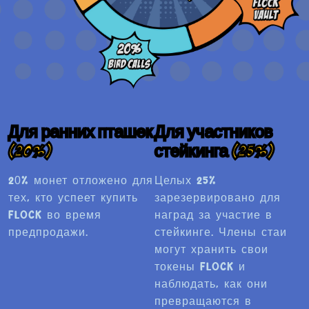
Для ранних пташек
Для участников
(20%)
стейкинга (25%)
20% монет отложено для
Целых 25%
тех, кто успеет купить
зарезервировано для
FLOCK во время
наград за участие в
предпродажи.
стейкинге. Члены стаи
могут хранить свои
токены FLOCK и
наблюдать, как они
превращаются в