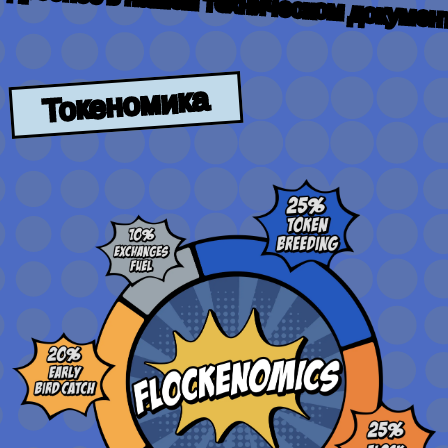
техническом докумен
Токеномика