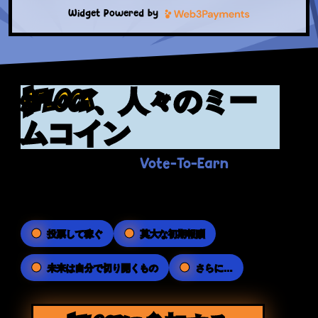
Widget Powered by
$FLOCK、人々のミー
ムコイン
Vote-To-Earn
フロッカーズの革命
プラッ
トフォームは、皆さんの手にパワーを与えま
す。
投票して稼ぐ
莫大な初期報酬
未来は自分で切り開くもの
さらに…