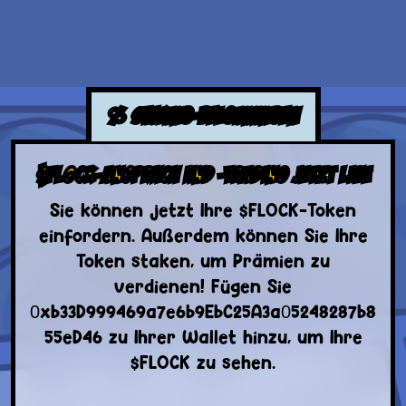
%
STAKING-BELOHNUNGEN
$FLOCK-ANSPRUCH UND -TRADING JETZT LIVE
Sie können jetzt Ihre $FLOCK-Token
einfordern. Außerdem können Sie Ihre
Token staken, um Prämien zu
verdienen! Fügen Sie
0xb33D999469a7e6b9EbC25A3a05248287b8
55eD46 zu Ihrer Wallet hinzu, um Ihre
$FLOCK zu sehen.