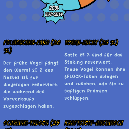
Frühbucher-Fang (20
Token-Zucht (25 %)
%)
Satte 25 % sind für das
Staking reserviert.
Der frühe Vogel fängt
Treue Vögel können ihre
den Wurm! 20 % des
$FLOCK-Token ablegen
Nestes ist für
und zusehen, wie sie zu
diejenigen reserviert,
saftigen Prämien
die während des
schlüpfen.
Vorverkaufs
zugeschlagen haben.
Schwarm-Tresor (25
Kraftstoff-Austausch