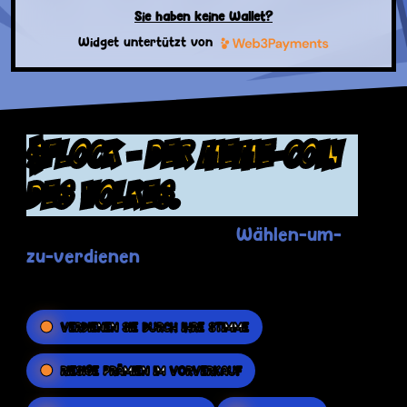
Sie haben keine Wallet?
Widget untertützt von
$FLOCK - der Meme-Coin
des Volkes.
Wählen-um-
Die Flockerz-Revolutionäre
zu-verdienen
Plattform legt die MACHT
in Ihre Hände.
VERDIENEN SIE DURCH IHRE STIMME
RIESIGE PRÄMIEN IM VORVERKAUF