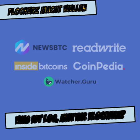
Flockerz macht Wellen
WAS IST LOS, MUTTER FLOCKERZ?