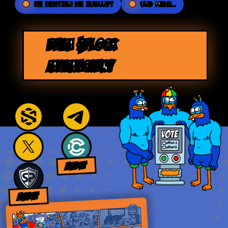
SIE BESITZEN DIE ZUKUNFT
UND MEHR...
BEIM $FLOCK
MITMACHEN!
AUDIT
AUDIT